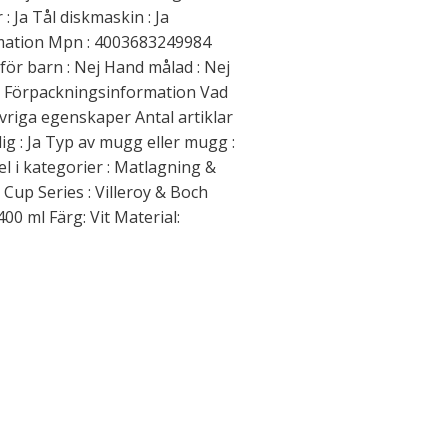
 Ja Tål diskmaskin : Ja
rmation Mpn : 4003683249984
för barn : Nej Hand målad : Nej
ej Förpackningsinformation Vad
Övriga egenskaper Antal artiklar
lig : Ja Typ av mugg eller mugg :
l i kategorier : Matlagning &
up Series : Villeroy & Boch
00 ml Färg: Vit Material: