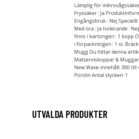
Lämplig för mikrovågssäker :
Fryssäker : Ja Produktinfo
Engångsbruk : Nej Speciellt 
Med öra : Ja Isolerande : N
finns i kartongen : 1 kopp 
i förpackningen : 1 st. Bräck
Mugg Du hittar denna artike
Matserviskoppar & Muggar C
New Wave-innehåll: 300 till 4
Porslin Antal stycken: 1
UTVALDA PRODUKTER