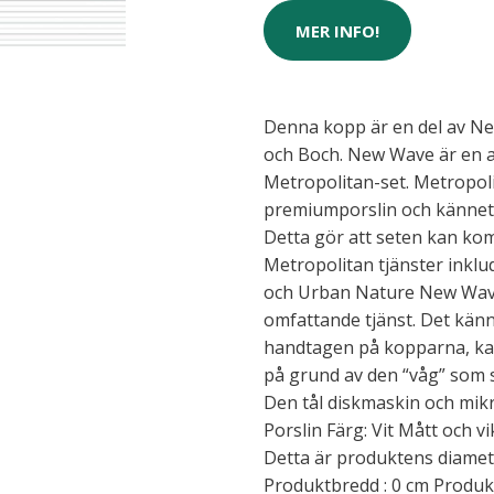
MER INFO!
Denna kopp är en del av Ne
och Boch. New Wave är en a
Metropolitan-set. Metropoli
premiumporslin och kännetec
Detta gör att seten kan ko
Metropolitan tjänster inklu
och Urban Nature New Wave
omfattande tjänst. Det känn
handtagen på kopparna, kaf
på grund av den “våg” som s
Den tål diskmaskin och mikr
Porslin Färg: Vit Mått och 
Detta är produktens diameter
Produktbredd : 0 cm Produkt