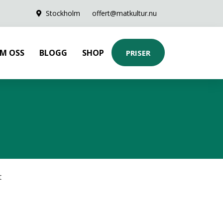
Stockholm
offert@matkultur.nu
M OSS
BLOGG
SHOP
PRISER
t