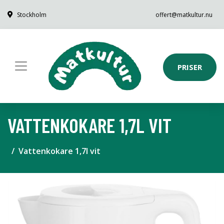
Stockholm
offert@matkultur.nu
PRISER
VATTENKOKARE 1,7L VIT
Vattenkokare 1,7l vit