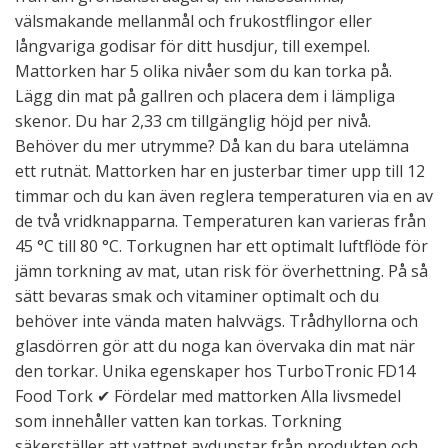
välsmakande mellanmål och frukostflingor eller
långvariga godisar för ditt husdjur, till exempel.
Mattorken har 5 olika nivåer som du kan torka på.
Lägg din mat på gallren och placera dem i lämpliga
skenor. Du har 2,33 cm tillgänglig höjd per nivå.
Behöver du mer utrymme? Då kan du bara utelämna
ett rutnät. Mattorken har en justerbar timer upp till 12
timmar och du kan även reglera temperaturen via en av
de två vridknapparna. Temperaturen kan varieras från
45 °C till 80 °C. Torkugnen har ett optimalt luftflöde för
jämn torkning av mat, utan risk för överhettning. På så
sätt bevaras smak och vitaminer optimalt och du
behöver inte vända maten halvvägs. Trådhyllorna och
glasdörren gör att du noga kan övervaka din mat när
den torkar. Unika egenskaper hos TurboTronic FD14
Food Tork ✔ Fördelar med mattorken Alla livsmedel
som innehåller vatten kan torkas. Torkning
säkerställer att vattnet avdunstar från produkten och