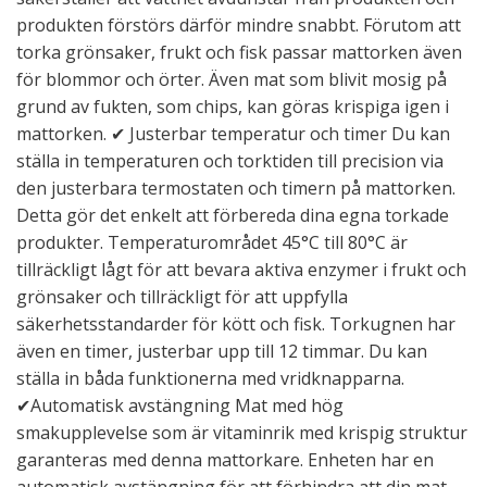
produkten förstörs därför mindre snabbt. Förutom att
torka grönsaker, frukt och fisk passar mattorken även
för blommor och örter. Även mat som blivit mosig på
grund av fukten, som chips, kan göras krispiga igen i
mattorken. ✔ Justerbar temperatur och timer Du kan
ställa in temperaturen och torktiden till precision via
den justerbara termostaten och timern på mattorken.
Detta gör det enkelt att förbereda dina egna torkade
produkter. Temperaturområdet 45°C till 80°C är
tillräckligt lågt för att bevara aktiva enzymer i frukt och
grönsaker och tillräckligt för att uppfylla
säkerhetsstandarder för kött och fisk. Torkugnen har
även en timer, justerbar upp till 12 timmar. Du kan
ställa in båda funktionerna med vridknapparna.
✔Automatisk avstängning Mat med hög
smakupplevelse som är vitaminrik med krispig struktur
garanteras med denna mattorkare. Enheten har en
automatisk avstängning för att förhindra att din mat