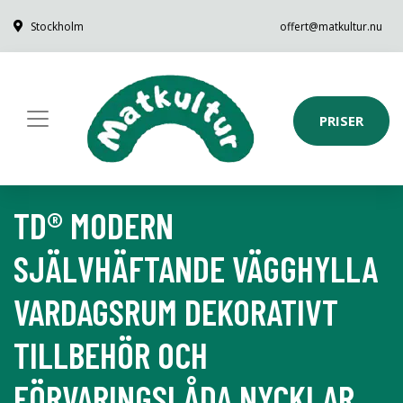
Stockholm
offert@matkultur.nu
PRISER
TD® MODERN
SJÄLVHÄFTANDE VÄGGHYLLA
VARDAGSRUM DEKORATIVT
TILLBEHÖR OCH
FÖRVARINGSLÅDA NYCKLAR