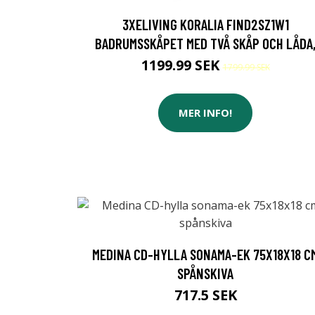
3XELIVING KORALIA FIND2SZ1W1
BADRUMSSKÅPET MED TVÅ SKÅP OCH LÅDA
1199.99 SEK
1799.99 SEK
MER INFO!
MEDINA CD-HYLLA SONAMA-EK 75X18X18 C
SPÅNSKIVA
717.5 SEK