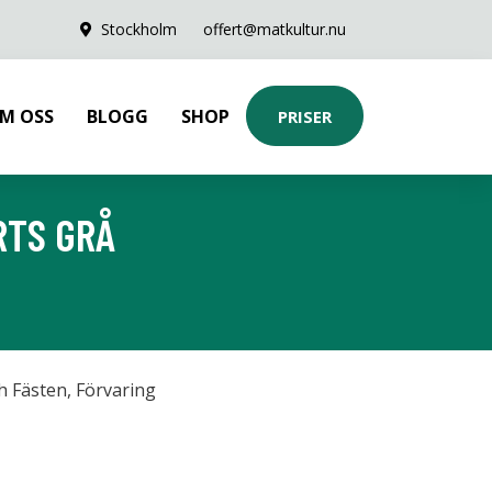
Stockholm
offert@matkultur.nu
M OSS
BLOGG
SHOP
PRISER
RTS GRÅ
ch Fästen
,
Förvaring