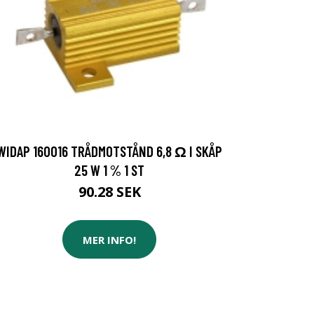
WIDAP 160016 TRÅDMOTSTÅND 6,8 Ω I SKÅP
25 W 1 % 1 ST
90.28 SEK
MER INFO!