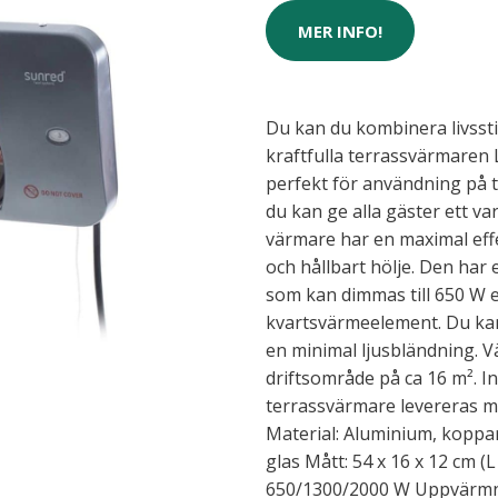
MER INFO!
Du kan du kombinera livsst
kraftfulla terrassvärmaren
perfekt för användning på t
du kan ge alla gäster ett 
värmare har en maximal effe
och hållbart hölje. Den har
som kan dimmas till 650 W 
kvartsvärmeelement. Du ka
en minimal ljusbländning. 
driftsområde på ca 16 m². In
terrassvärmare levereras me
Material: Aluminium, koppar, 
glas Mått: 54 x 16 x 12 cm (L
650/1300/2000 W Uppvärmni