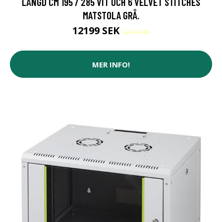
LÄNGD CM 195 / 285 VIT OCH 6 VELVET STITCHES
MATSTOLA GRÅ.
12199 SEK
22180 SEK
MER INFO!