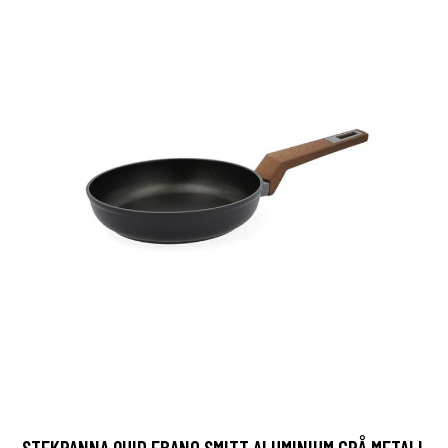
STEKPANNA QUID EBANO SMITT ALUMINIUM GRÅ METALL