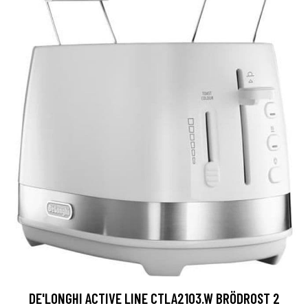
DE'LONGHI ACTIVE LINE CTLA2103.W BRÖDROST 2