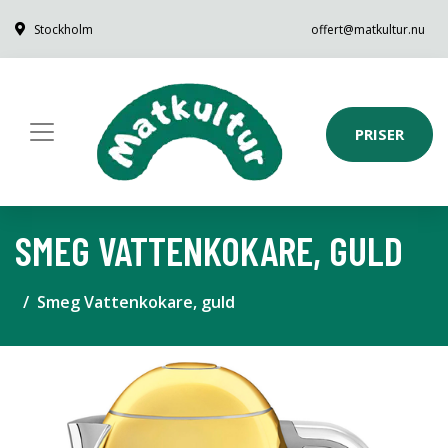
Stockholm
offert@matkultur.nu
PRISER
SMEG VATTENKOKARE, GULD
Smeg Vattenkokare, guld