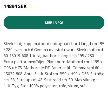
14894 SEK
27080 SEK
MER INFO!
Sleek matgrupp matbord utdragbart bord längd cm 195
/ 280 svart och 6 Gemma matstola svart. Sleek matbord
60-15019-608. Utdragbar bordslängd cm 195 / 280.
Extra plattor medföljer. Plankbord. Matbord cm: L195 x
D95 x H75. Matbord: MDF, faner, stål . Gemma stol 60-
15032-808. Antal 6 stk. Stol cm: B50 x H90 x D63. Sitthöjd
cm: 53. Sittdjup cm: 43. Sittbredd cm: 50. Max vikt kg.:
110. Tyg. Stol: 100% polyester, träd, skum, stål .