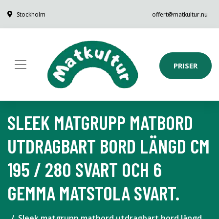
Stockholm
offert@matkultur.nu
PRISER
SLEEK MATGRUPP MATBORD
UTDRAGBART BORD LÄNGD CM
195 / 280 SVART OCH 6
GEMMA MATSTOLA SVART.
Sleek matgrupp matbord utdragbart bord längd