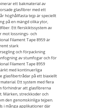
nerar ett bakmaterial av
orsade glasfibrer med ett
r höghållfasta tejp är speciellt
ing på en mängd olika ytor,
fiber. Ett flerskiktssystem av
r mot lossnings- och
tional Filament Tape 8959 är
remt stark
örsegling och förpackning
anfogning av stumfogar och för
ctional Filament Tape 8959
stärkt med kontinuerliga
glasfibertrådar på ett biaxiellt
aterial. Ett system med flera
m förhindrar att glasfibrerna
t. Märken, streckkoder och
om den genomskinliga tejpen.
s i många applikationer där