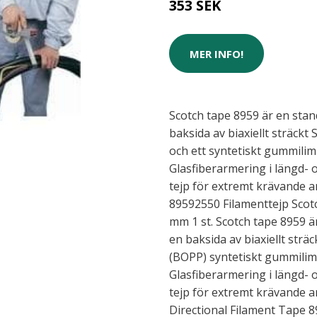
353 SEK
MER INFO!
Scotch tape 8959 är en stan
baksida av biaxiellt sträck
och ett syntetiskt gummilim 
Glasfiberarmering i längd- o
tejp för extremt krävande
89592550 Filamenttejp Scot
mm 1 st. Scotch tape 8959 ä
en baksida av biaxiellt str
(BOPP) syntetiskt gummilim 
Glasfiberarmering i längd- o
tejp för extremt krävande 
Directional Filament Tape 89