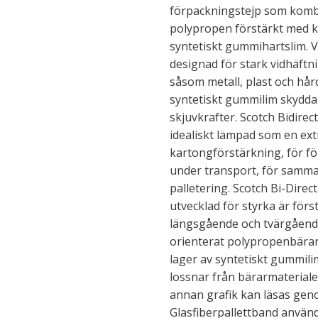
förpackningstejp som kombi
polypropen förstärkt med k
syntetiskt gummihartslim. Vå
designad för stark vidhäftn
såsom metall, plast och hård
syntetiskt gummilim skydda
skjuvkrafter. Scotch Bidirec
idealiskt lämpad som en ext
kartongförstärkning, för f
under transport, för samm
palletering. Scotch Bi-Dire
utvecklad för styrka är för
längsgående och tvärgående 
orienterat polypropenbärarm
lager av syntetiskt gummili
lossnar från bärarmateriale
annan grafik kan läsas gen
Glasfiberpallettband använd