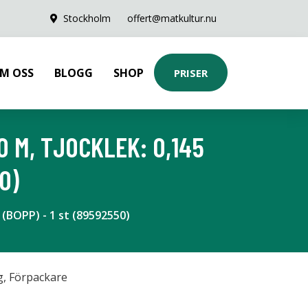
Stockholm
offert@matkultur.nu
M OSS
BLOGG
SHOP
PRISER
 M, TJOCKLEK: 0,145
0)
 (BOPP) - 1 st (89592550)
g
,
Förpackare