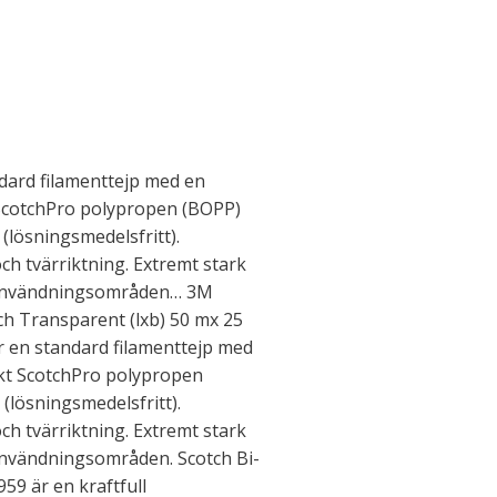
dard filamenttejp med en
t ScotchPro polypropen (BOPP)
(lösningsmedelsfritt).
ch tvärriktning. Extremt stark
 användningsområden… 3M
ch Transparent (lxb) 50 mx 25
r en standard filamenttejp med
äckt ScotchPro polypropen
(lösningsmedelsfritt).
ch tvärriktning. Extremt stark
användningsområden. Scotch Bi-
59 är en kraftfull