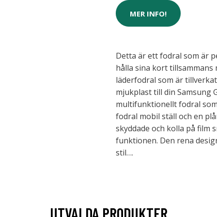
MER INFO!
Detta är ett fodral som är p
hålla sina kort tillsammans m
läderfodral som är tillverka
mjukplast till din Samsung G
multifunktionellt fodral s
fodral mobil ställ och en pl
skyddade och kolla på film s
funktionen. Den rena design
stil….
UTVALDA PRODUKTER