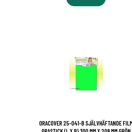
ORACOVER 25-041-B SJÄLVHÄFTANDE FIL
ORASTICK (L X B) 300 MM X 208 MM GRÖN