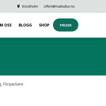
Stockholm
offert@matkultur.nu
M OSS
BLOGG
SHOP
PRISER
g
,
Förpackare