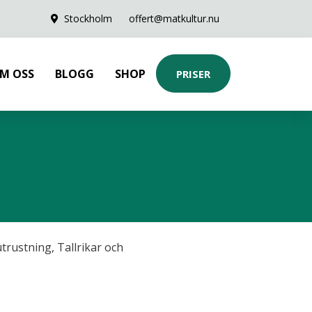
Stockholm
offert@matkultur.nu
M OSS
BLOGG
SHOP
PRISER
trustning
,
Tallrikar och