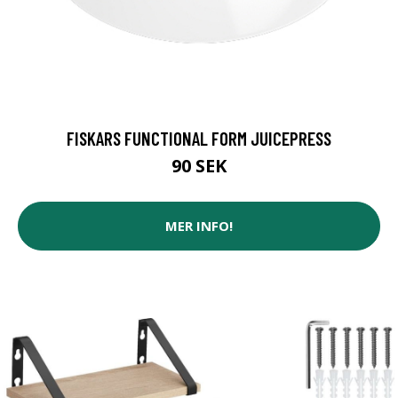
FISKARS FUNCTIONAL FORM JUICEPRESS
90 SEK
MER INFO!