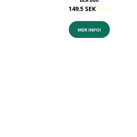
149.5 SEK
299 SEK
MER INFO!