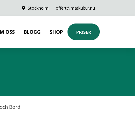
Stockholm
offert@matkultur.nu
M OSS
BLOGG
SHOP
PRISER
 och Bord