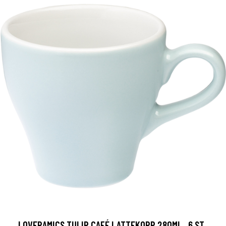
LOVERAMICS TULIP CAFÉ LATTEKOPP 280ML., 6 ST.,