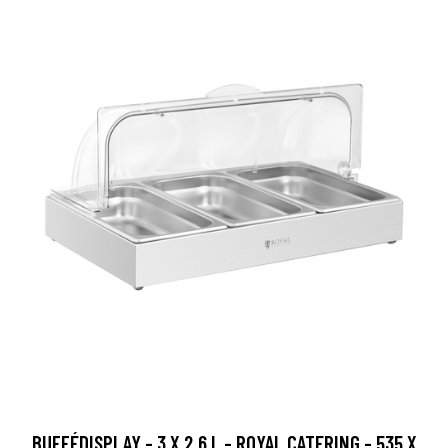
BUFFÉDISPLAY - 3 X 2,6 L - ROYAL CATERING - 535 X