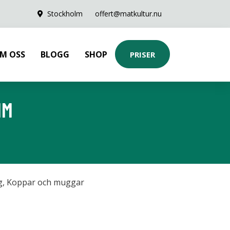
Stockholm
offert@matkultur.nu
M OSS
BLOGG
SHOP
PRISER
IM
g
,
Koppar och muggar