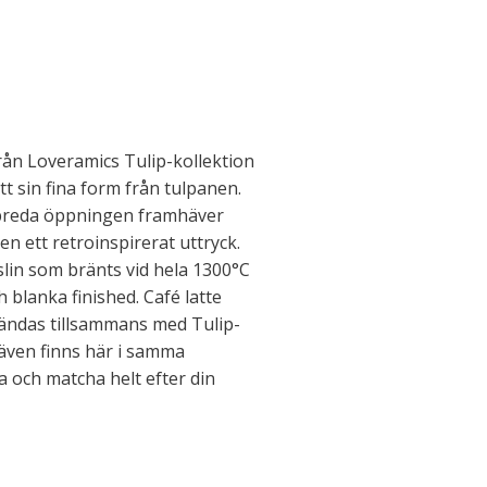
rån Loveramics Tulip-kollektion
t sin fina form från tulpanen.
breda öppningen framhäver
n ett retroinspirerat uttryck.
slin som bränts vid hela 1300°C
h blanka finished. Café latte
ändas tillsammans med Tulip-
 även finns här i samma
a och matcha helt efter din