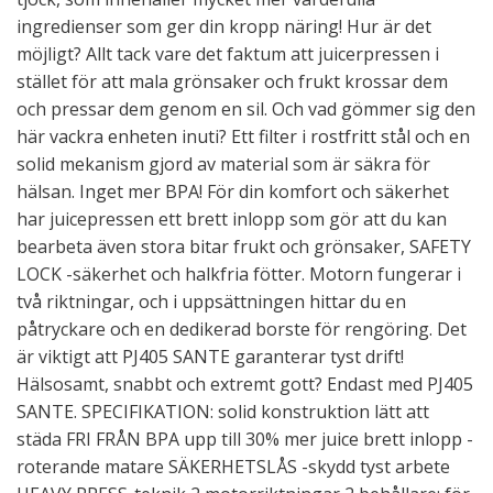
ingredienser som ger din kropp näring! Hur är det
möjligt? Allt tack vare det faktum att juicerpressen i
stället för att mala grönsaker och frukt krossar dem
och pressar dem genom en sil. Och vad gömmer sig den
här vackra enheten inuti? Ett filter i rostfritt stål och en
solid mekanism gjord av material som är säkra för
hälsan. Inget mer BPA! För din komfort och säkerhet
har juicepressen ett brett inlopp som gör att du kan
bearbeta även stora bitar frukt och grönsaker, SAFETY
LOCK -säkerhet och halkfria fötter. Motorn fungerar i
två riktningar, och i uppsättningen hittar du en
påtryckare och en dedikerad borste för rengöring. Det
är viktigt att PJ405 SANTE garanterar tyst drift!
Hälsosamt, snabbt och extremt gott? Endast med PJ405
SANTE. SPECIFIKATION: solid konstruktion lätt att
städa FRI FRÅN BPA upp till 30% mer juice brett inlopp -
roterande matare SÄKERHETSLÅS -skydd tyst arbete