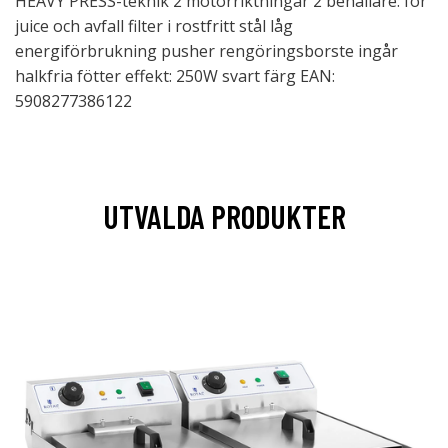
HEAVY PRESS-teknik 2 motorriktningar 2 behållare: för
juice och avfall filter i rostfritt stål låg
energiförbrukning pusher rengöringsborste ingår
halkfria fötter effekt: 250W svart färg EAN:
5908277386122
UTVALDA PRODUKTER