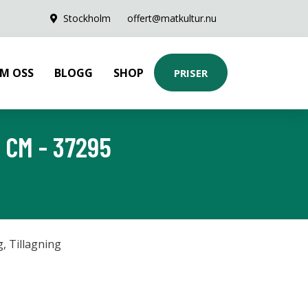
Stockholm
offert@matkultur.nu
M OSS
BLOGG
SHOP
PRISER
 CM - 37295
g
,
Tillagning