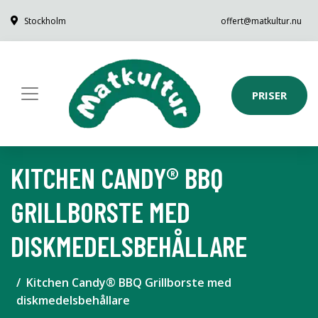
Stockholm
offert@matkultur.nu
PRISER
KITCHEN CANDY® BBQ
GRILLBORSTE MED
DISKMEDELSBEHÅLLARE
Kitchen Candy® BBQ Grillborste med
diskmedelsbehållare