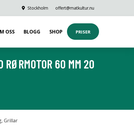
Stockholm
offert@matkultur.nu
M OSS
BLOGG
SHOP
PRISER
20 RØRMOTOR 60 MM 20
g
,
Grillar