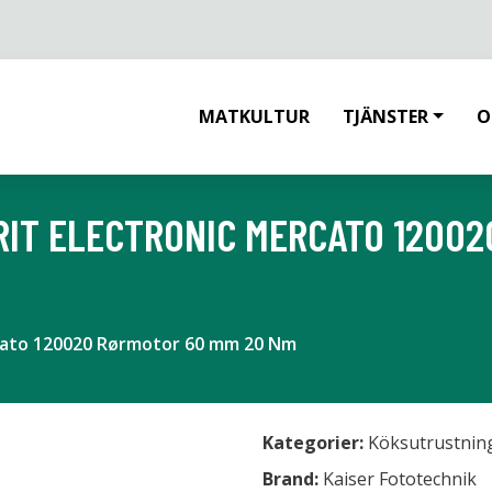
MATKULTUR
TJÄNSTER
O
RIT ELECTRONIC MERCATO 1200
rcato 120020 Rørmotor 60 mm 20 Nm
Kategorier:
Köksutrustnin
Brand:
Kaiser Fototechnik