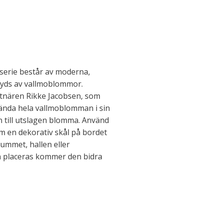
erie består av moderna,
pryds av vallmoblommor.
tnären Rikke Jacobsen, som
ända hela vallmoblomman i sin
n till utslagen blomma. Använd
 en dekorativ skål på bordet
rummet, hallen eller
n placeras kommer den bidra