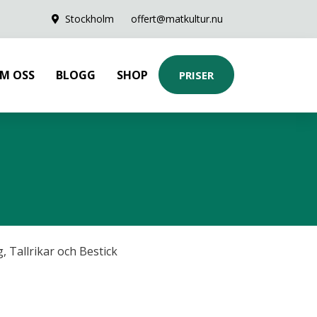
Stockholm
offert@matkultur.nu
M OSS
BLOGG
SHOP
PRISER
g
,
Tallrikar och Bestick