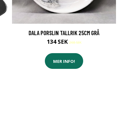
DALA PORSLIN TALLRIK 25CM GRÅ
134 SEK
268 SEK
MER INFO!