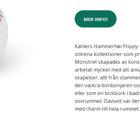
MER INFO!
Kählers Hammerhøi Poppy-s
stilrena kollektioner som 
Mönstret skapades av kons
arbetat mycket med att anv
skapelser, allt från stamme
den vackra bonbonjären som
eller som en lockburk i bad
sovrummet. Oavsett var de
med charm till hela rummet.