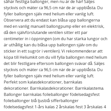
såhär festliga ballonger, men nu är de här! Säljes
styckvis och mäter ca 96,5 cm när de är uppblåsta. Du
fyller ballongen själv med helium eller vanlig luft.
Observera att du endast kan blåsa upp ballongerna
med en vanlig manuell ballongpump eller en elektrisk,
då den självförslutande ventilen sitter ett par
centimeter in i öppningen (om du har starka lungor och
är uthållig kan du blåsa upp ballongen själv om du
sticker in ett sugrör i ventilen). Vi rekommenderar att
köpa till Heliumkit om du vill fylla ballongen med helium
det blir festligare eftersom ballongen svävar då. Säljes
styckvis och mäter ca 96,5 cm när de är uppblåsta. Du
fyller ballongen själv med helium eller vanlig luft.
Perfekt som kalasdekorationer, barnkalas
dekorationer. Barnkalasdekorationer. Barnkalastema.
Ballonger barnkalas folieballonger födelsedagsfest
folieballonger blå ljusblå sifferballonger
födelsedagsfest 1-års kalas 2 årskalas fest 3 årskalas 4