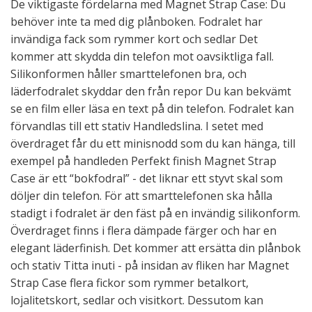
De viktigaste fördelarna med Magnet Strap Case: Du
behöver inte ta med dig plånboken. Fodralet har
invändiga fack som rymmer kort och sedlar Det
kommer att skydda din telefon mot oavsiktliga fall.
Silikonformen håller smarttelefonen bra, och
läderfodralet skyddar den från repor Du kan bekvämt
se en film eller läsa en text på din telefon. Fodralet kan
förvandlas till ett stativ Handledslina. I setet med
överdraget får du ett minisnodd som du kan hänga, till
exempel på handleden Perfekt finish Magnet Strap
Case är ett “bokfodral” - det liknar ett styvt skal som
döljer din telefon. För att smarttelefonen ska hålla
stadigt i fodralet är den fäst på en invändig silikonform.
Överdraget finns i flera dämpade färger och har en
elegant läderfinish. Det kommer att ersätta din plånbok
och stativ Titta inuti - på insidan av fliken har Magnet
Strap Case flera fickor som rymmer betalkort,
lojalitetskort, sedlar och visitkort. Dessutom kan