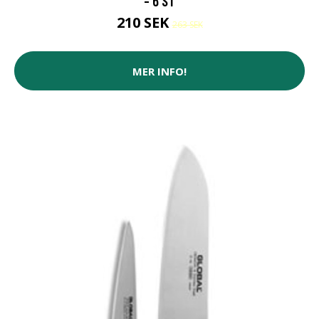
- 6 ST
210 SEK
263 SEK
MER INFO!