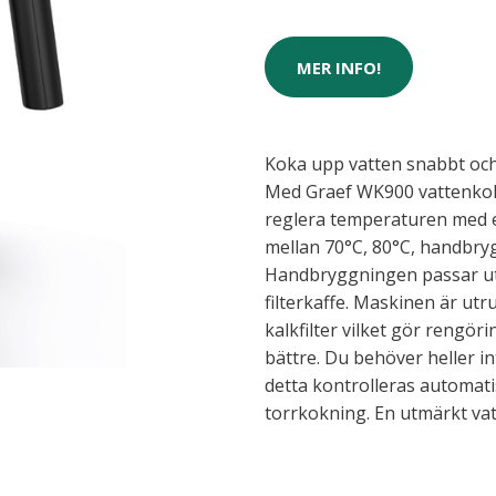
MER INFO!
Koka upp vatten snabbt och en
Med Graef WK900 vattenkok
reglera temperaturen med et
mellan 70°C, 80°C, handbry
Handbryggningen passar ut
filterkaffe. Maskinen är ut
kalkfilter vilket gör rengör
bättre. Du behöver heller i
detta kontrolleras automat
torrkokning. En utmärkt vat