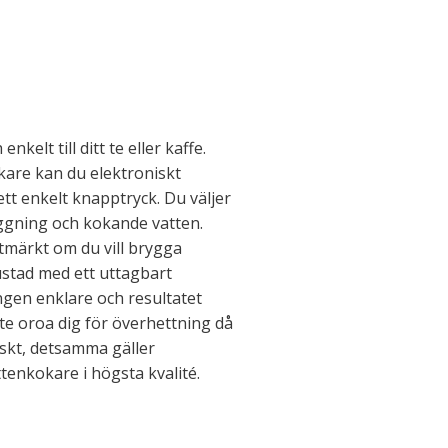
kelt till ditt te eller kaffe.
are kan du elektroniskt
t enkelt knapptryck. Du väljer
ggning och kokande vatten.
märkt om du vill brygga
rustad med ett uttagbart
ingen enklare och resultatet
nte oroa dig för överhettning då
iskt, detsamma gäller
tenkokare i högsta kvalité.