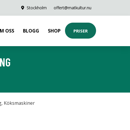
Stockholm
offert@matkultur.nu
M OSS
BLOGG
SHOP
PRISER
ING
g
,
Köksmaskiner