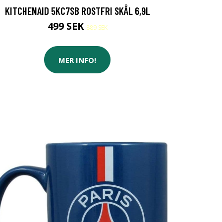
KITCHENAID 5KC7SB ROSTFRI SKÅL 6,9L
499 SEK
889 SEK
MER INFO!