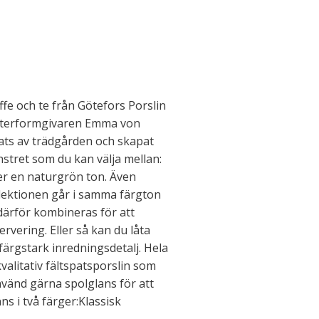
fe och te från Götefors Porslin
sterformgivaren Emma von
ts av trädgården och skapat
stret som du kan välja mellan:
ler en naturgrön ton. Även
llektionen går i samma färgton
ärför kombineras för att
ervering. Eller så kan du låta
färgstark inredningsdetalj. Hela
valitativ fältspatsporslin som
nvänd gärna spolglans för att
s i två färger:Klassisk