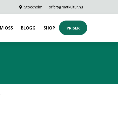
Stockholm
offert@matkultur.nu
M OSS
BLOGG
SHOP
PRISER
t