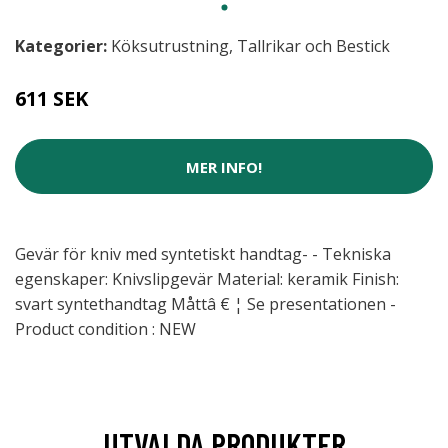
Kategorier:
Köksutrustning
,
Tallrikar och Bestick
611 SEK
MER INFO!
Gevär för kniv med syntetiskt handtag- - Tekniska
egenskaper: Knivslipgevär Material: keramik Finish:
svart syntethandtag Måttâ € ¦ Se presentationen -
Product condition : NEW
UTVALDA PRODUKTER