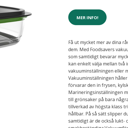
MER INFO!
Få ut mycket mer av dina r
dem. Med Foodsavers vakuum
som samtidigt bevarar myck
kan enkelt välja mellan två i
vakuuminställningen eller m
Vakuuminställningen håller
förvarar den in frysen, kylsk
Marineringsinställningen mar
till grönsaker på bara någr
tillverkad av högsta klass t
hållbar. På så sätt slipper d
samtidigt är de också lukt- 