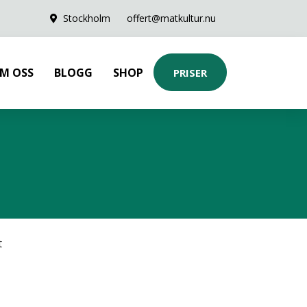
Stockholm
offert@matkultur.nu
M OSS
BLOGG
SHOP
PRISER
t