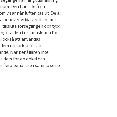
eglingen är långtidshållning
kuum. Den har också en
m visar när luften tas ut. De är
a behöver vrida ventilen mot
 tillsluta förseglingen och tyck
ngöra den i diskmaskinen för
l också att användas i
 dem utmärkta för att
ande. När behållaren inte
la dem för en enkel och
r flera behållare i samma serie.