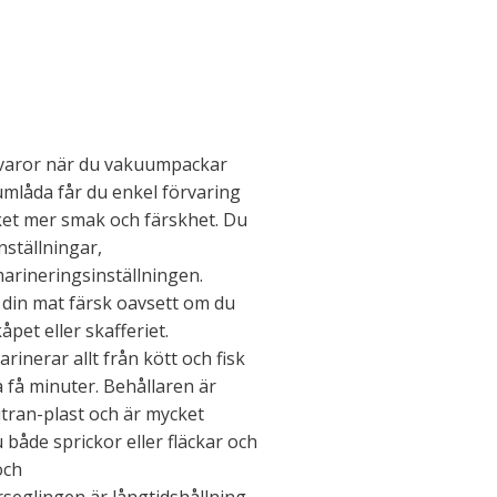
åvaror när du vakuumpackar
låda får du enkel förvaring
et mer smak och färskhet. Du
nställningar,
arineringsinställningen.
 din mat färsk oavsett om du
åpet eller skafferiet.
inerar allt från kött och fisk
a få minuter. Behållaren är
ritran-plast och är mycket
u både sprickor eller fläckar och
och