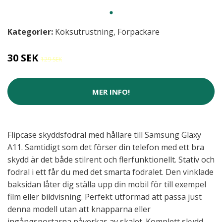
Kategorier:
Köksutrustning
,
Förpackare
30 SEK
129 SEK
MER INFO!
Flipcase skyddsfodral med hållare till Samsung Glaxy
A11. Samtidigt som det förser din telefon med ett bra
skydd är det både stilrent och flerfunktionellt. Stativ och
fodral i ett får du med det smarta fodralet. Den vinklade
baksidan låter dig ställa upp din mobil för till exempel
film eller bildvisning. Perfekt utformad att passa just
denna modell utan att knapparna eller
ingångsportarna påverkas av skalet. Komplett skydd.