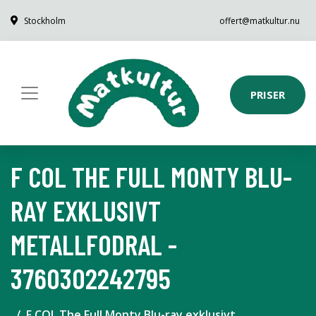
Stockholm
offert@matkultur.nu
PRISER
F COL THE FULL MONTY BLU-
RAY EXKLUSIVT
METALLFODRAL -
3760302242795
F COL The Full Monty Blu-ray exklusivt