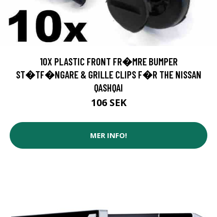
10X PLASTIC FRONT FR�MRE BUMPER
ST�TF�NGARE & GRILLE CLIPS F�R THE NISSAN
QASHQAI
106 SEK
MER INFO!