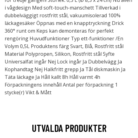
för tredje gången! Storlek: 0,5 L (Ø 8,3 x 24 cm) Nu även
i vågdesign Med soft-touch-manschett Tillverkad i
dubbelväggigt rostfritt stål, vakuumisolerad 100%
läckagesäker Öppnas med en knapptryckning Drick
360° runt om Keps kan demonteras för perfekt
rengöring Huvudfunktioner Typ ett-funktioner /En
Volym 0,5L Produktens färg Svart, Blå, Rostfritt stål
Material Polypropen, Silikon, Rostfritt stål Syfte
Universalfat ingår Nej Lock ingår Ja Dubbelvägg Ja
Kophandtag Nej Halkfritt grepp Ja Tål diskmaskin Ja
Täta läckage Ja Håll kallt 8h Håll varmt 4h
Förpackningens innehåll Antal per förpackning 1
stycke(r) Vikt & Mått
UTVALDA PRODUKTER