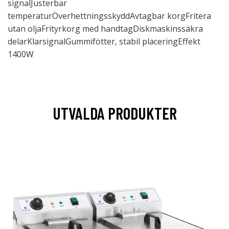
signalJusterbar
temperaturÖverhettningsskyddAvtagbar korgFritera
utan oljaFrityrkorg med handtagDiskmaskinssäkra
delarKlarsignalGummifötter, stabil placeringEffekt
1400W
UTVALDA PRODUKTER