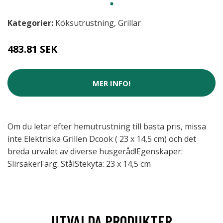
Kategorier:
Köksutrustning
,
Grillar
483.81 SEK
MER INFO!
Om du letar efter hemutrustning till basta pris, missa
inte Elektriska Grillen Dcook ( 23 x 14,5 cm) och det
breda urvalet av diverse husgeråd!Egenskaper:
SlirsäkerFärg: StålStekyta: 23 x 14,5 cm
UTVALDA PRODUKTER