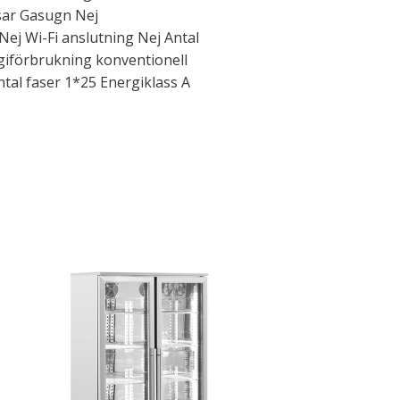
sar Gasugn Nej
ej Wi-Fi anslutning Nej Antal
giförbrukning konventionell
tal faser 1*25 Energiklass A