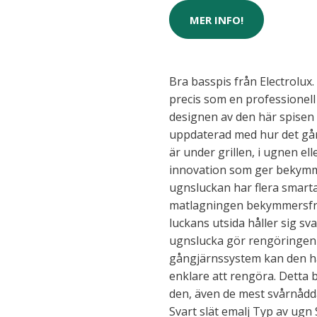
MER INFO!
Bra basspis från Electrolux.
precis som en professionel
designen av den här spisen g
uppdaterad med hur det går
är under grillen, i ugnen el
innovation som ger bekymm
ugnsluckan har flera smart
matlagningen bekymmersfri. 
luckans utsida håller sig sva
ugnslucka gör rengöringen e
gångjärnssystem kan den här
enklare att rengöra. Detta b
den, även de mest svårnådda
Svart slät emalj Typ av ugn