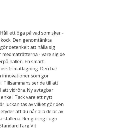
 Håll ett öga på vad som sker -
l kock. Den genomtänkta
ör detenkelt att hålla sig
 medmaträtterna - vare sig de
lerpå hällen. En smart
ersfrimatlagning. Den här
a innovationer som gör
Tillsammans ser de till att
l att vidröra. Ny avtagbar
nkel. Tack vare ett nytt
 luckan tas av vilket gör den
etyder att du når alla delar av
 ställena. Rengöring i ugn
 Standard Färg Vit