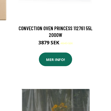
CONVECTION OVEN PRINCESS 112761 55L
2000W
3879 SEK
4849 SEK
MER INFO!