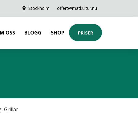
Stockholm
offert@matkultur.nu
M OSS
BLOGG
SHOP
PRISER
g
,
Grillar