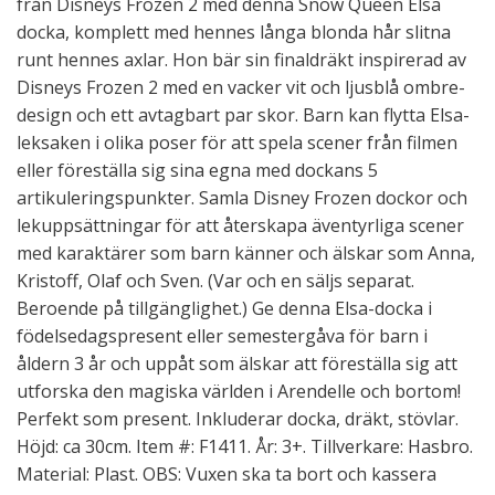
från Disneys Frozen 2 med denna Snow Queen Elsa
docka, komplett med hennes långa blonda hår slitna
runt hennes axlar. Hon bär sin finaldräkt inspirerad av
Disneys Frozen 2 med en vacker vit och ljusblå ombre-
design och ett avtagbart par skor. Barn kan flytta Elsa-
leksaken i olika poser för att spela scener från filmen
eller föreställa sig sina egna med dockans 5
artikuleringspunkter. Samla Disney Frozen dockor och
lekuppsättningar för att återskapa äventyrliga scener
med karaktärer som barn känner och älskar som Anna,
Kristoff, Olaf och Sven. (Var och en säljs separat.
Beroende på tillgänglighet.) Ge denna Elsa-docka i
födelsedagspresent eller semestergåva för barn i
åldern 3 år och uppåt som älskar att föreställa sig att
utforska den magiska världen i Arendelle och bortom!
Perfekt som present. Inkluderar docka, dräkt, stövlar.
Höjd: ca 30cm. Item #: F1411. År: 3+. Tillverkare: Hasbro.
Material: Plast. OBS: Vuxen ska ta bort och kassera