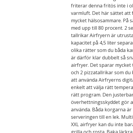
friterar denna fritös inte i 
varmluft. Det här sättet att
mycket hälsosammare. På så
med upp till 80 procent. 2 
tallrikar Airfryern är utru
kapacitet på 4,5 liter separa
olika rätter som du båda kan 
är därför klar dubbelt så s
airfryer. Det sparar mycket t
och 2 pizzatallrikar som du
att använda Airfryerns digit
enkelt att välja rätt tempera
rätt program. Den justerba
överhettningsskyddet gör ai
använda. Båda korgarna är h
serveringen till en lek. Mul
XXL airfryer kan du inte bar
grilla och rosta. Baka läck