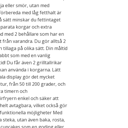
olja eller smör, utan med
 förbereda med låg fetthalt är
 sätt minskar du fettintaget
separata korgar och extra
stad med 2 behållare som har en
t från varandra. Du gör alltså 2
tillaga på olika sätt. Din måltid
nabbt som med en vanlig
id! Du får även 2 grilltallrikar
 kan använda i korgarna. Lätt
ala display gör det mycket
tur, från 50 till 200 grader, och
ra timern och
rfryern enkel och säker att
elt avtagbara, vilket också gör
tifunktionella möjligheter Med
a steka, utan även baka, rosta,
ra cupcakes som en goding eller