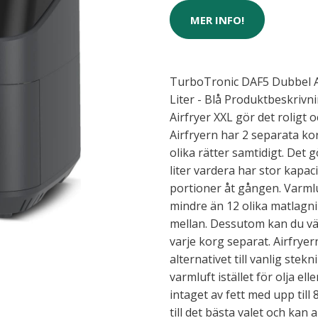
MER INFO!
TurboTronic DAF5 Dubbel Air
Liter - Blå Produktbeskriv
Airfryer XXL gör det roligt 
Airfryern har 2 separata kor
olika rätter samtidigt. Det 
liter vardera har stor kapac
portioner åt gången. Varmlu
mindre än 12 olika matlagn
mellan. Dessutom kan du vä
varje korg separat. Airfrye
alternativet till vanlig ste
varmluft istället för olja el
intaget av fett med upp till
till det bästa valet och kan