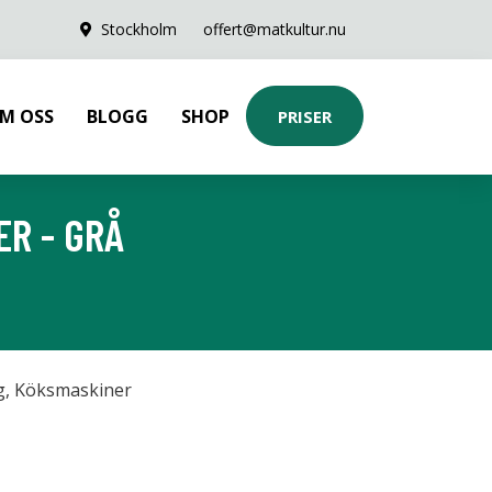
Stockholm
offert@matkultur.nu
M OSS
BLOGG
SHOP
PRISER
ER - GRÅ
g
,
Köksmaskiner