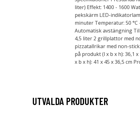
liter) Effekt: 1400 - 1600 W
pekskärm LED-indikatorlamp
minuter Temperatur: 50 °C 
Automatisk avstängning Til
4,5 liter 2 grillplattor med 
pizzatallrikar med non-stic
på produkt (l x b x h): 36,1 
x b x h): 41 x 45 x 36,5 cm P
UTVALDA PRODUKTER