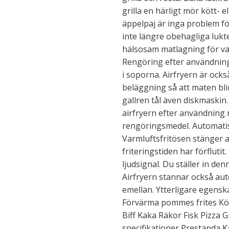
grilla en härligt mör kött- el
äppelpaj är inga problem fö
inte längre obehagliga lukte
hälsosam matlagning för var
Rengöring efter användning ä
i soporna. Airfryern är ock
beläggning så att maten blir
gallren tål även diskmaskin
airfryern efter användning 
rengöringsmedel. Automati
Varmluftsfritösen stänger av
friteringstiden har förfluti
ljudsignal. Du ställer in den
Airfryern stannar också au
emellan. Ytterligare egen
Förvärma pommes frites Köt
Biff Kaka Räkor Fisk Pizza 
specifikationer Prestanda Kapa