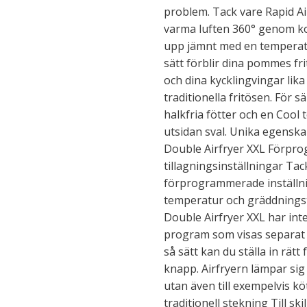
problem. Tack vare Rapid Ai
varma luften 360° genom ko
upp jämnt med en temperatur
sätt förblir dina pommes fri
och dina kycklingvingar lik
traditionella fritösen. För s
halkfria fötter och en Cool 
utsidan sval. Unika egens
Double Airfryer XXL Förp
tillagningsinställningar Tac
förprogrammerade inställnin
temperatur och gräddningsti
Double Airfryer XXL har inte
program som visas separat 
så sätt kan du ställa in rät
knapp. Airfryern lämpar sig
utan även till exempelvis k
traditionell stekning Till ski