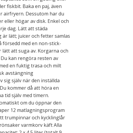
ler fiskbit. Baka en paj, även
r airfryern. Dessutom har du
r eller högar av disk. Enkel och
je dag. Lätt att städa
r lätt; juicer och fetter samlas
så försedd med en non-stick-
 lätt att suga av. Korgarna och
. Du kan rengöra resten av
med en fuktig trasa och milt
sk avstängning
 sig själv när den inställda
t. Du kommer då att höra en
na tid själv med timern.
tomatiskt om du öppnar den
skaper 12 matlagningsprogram
t trumpinnar och kycklinglår
Grönsaker varmkorv käft Alla
citet: 2 x 4,5 liter (totalt 9