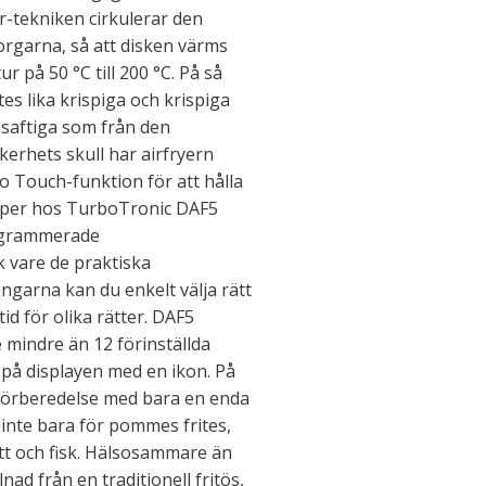
r-tekniken cirkulerar den
rgarna, så att disken värms
 på 50 °C till 200 °C. På så
tes lika krispiga och krispiga
a saftiga som från den
äkerhets skull har airfryern
to Touch-funktion för att hålla
kaper hos TurboTronic DAF5
rogrammerade
k vare de praktiska
garna kan du enkelt välja rätt
d för olika rätter. DAF5
 mindre än 12 förinställda
på displayen med en ikon. På
t förberedelse med bara en enda
 inte bara för pommes frites,
ött och fisk. Hälsosammare än
llnad från en traditionell fritös,