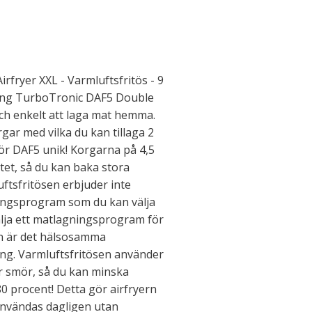
fryer XXL - Varmluftsfritös - 9
ning TurboTronic DAF5 Double
och enkelt att laga mat hemma.
gar med vilka du kan tillaga 2
gör DAF5 unik! Korgarna på 4,5
itet, så du kan baka stora
ftsfritösen erbjuder inte
ingsprogram som du kan välja
lja ett matlagningsprogram för
rn är det hälsosamma
kning. Varmluftsfritösen använder
ler smör, så du kan minska
 80 procent! Detta gör airfryern
 användas dagligen utan