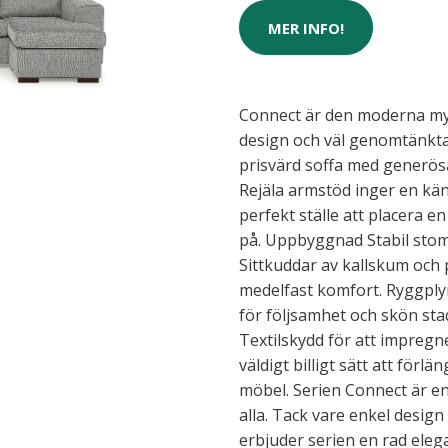
MER INFO!
Connect är den moderna mys
design och väl genomtänkta
prisvärd soffa med generös
Rejäla armstöd inger en käns
perfekt ställe att placera e
på. Uppbyggnad Stabil stom
Sittkuddar av kallskum och 
medelfast komfort. Ryggplym
för följsamhet och skön st
Textilskydd för att impregne
väldigt billigt sätt att förl
möbel. Serien Connect är en
alla. Tack vare enkel desig
erbjuder serien en rad eleg