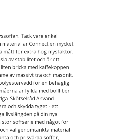
soffan. Tack vare enkel
 material är Connect en mycket
a mått för extra hög mysfaktor.
la av stabilitet och är ett
n liten bricka med kaffekoppen
me av massivt trä och masonit.
polyestervadd för en behaglig,
åerna är fyllda med bollfiber
adga. Skötselråd Använd
ra och skydda tyget - ett
änga livslängden på din nya
 stor soffserie med något för
n och väl genomtänkta material
anta och prisvärda soffor,