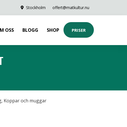
Stockholm
offert@matkultur.nu
M OSS
BLOGG
SHOP
PRISER
T
g
,
Koppar och muggar