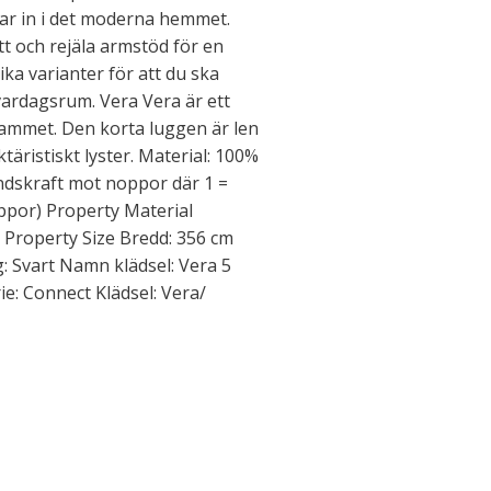
sar in i det moderna hemmet.
 och rejäla armstöd för en
ika varianter för att du ska
vardagsrum. Vera Vera är ett
ammet. Den korta luggen är len
äristiskt lyster. Material: 100%
åndskraft mot noppor där 1 =
ppor) Property Material
 Property Size Bredd: 356 cm
g: Svart Namn klädsel: Vera 5
rie: Connect Klädsel: Vera/