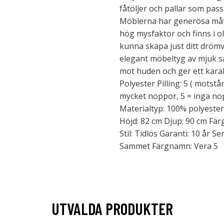
fåtöljer och pallar som pas
Möblerna har generösa mått
hög mysfaktor och finns i ol
kunna skapa just ditt dröm
elegant möbeltyg av mjuk s
mot huden och ger ett karakt
Polyester Pilling: 5 ( motst
mycket noppor, 5 = inga no
Materialtyp: 100% polyester
Höjd: 82 cm Djup: 90 cm Fär
Stil: Tidlös Garanti: 10 år Se
Sammet Färgnamn: Vera 5
UTVALDA PRODUKTER