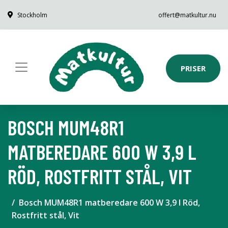
Stockholm
offert@matkultur.nu
PRISER
BOSCH MUM48R1
MATBEREDARE 600 W 3,9 L
RÖD, ROSTFRITT STÅL, VIT
Bosch MUM48R1 matberedare 600 W 3,9 l Röd,
Rostfritt stål, Vit