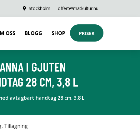
Stockholm
offert@matkultur.nu
M OSS
BLOGG
SHOP
PRISER
PANNA I GJUTEN
TAG 28 CM, 3,8 L
med avtagbart handtag 28 cm, 3,8 L
g
,
Tillagning