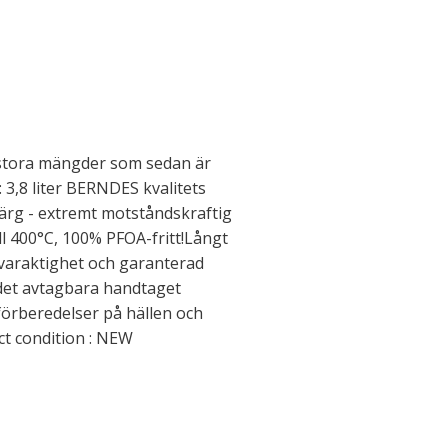
 stora mängder som sedan är
: 3,8 liter BERNDES kvalitets
ärg - extremt motståndskraftig
l 400°C, 100% PFOA-fritt!Långt
varaktighet och garanterad
det avtagbara handtaget
a förberedelser på hällen och
ct condition : NEW