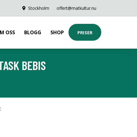
Stockholm
offert@matkultur.nu
M OSS
BLOGG
SHOP
PRISER
TASK BEBIS
t