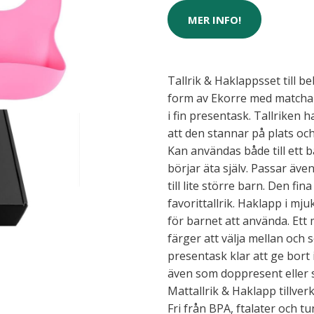
MER INFO!
Tallrik & Haklappsset till bebi
form av Ekorre med matchan
i fin presentask. Tallriken
att den stannar på plats och
Kan användas både till ett
börjar äta själv. Passar äve
till lite större barn. Den fin
favorittallrik. Haklapp i mj
för barnet att använda. Ett m
färger att välja mellan och 
presentask klar att ge bort i
även som doppresent eller 
Mattallrik & Haklapp tillver
Fri från BPA, ftalater och tu