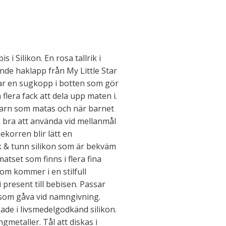
s i Silikon. En rosa tallrik i
de haklapp från My Little Star
 har en sugkopp i botten som gör
 flera fack att dela upp maten i.
 barn som matas och när barnet
n bra att använda vid mellanmål
a ekorren blir lätt en
uk & tunn silikon som är bekväm
atset som finns i flera fina
som kommer i en stilfull
 present till bebisen. Passar
som gåva vid namngivning.
kade i livsmedelgodkänd silikon.
ngmetaller. Tål att diskas i