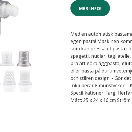
MER INFO!
Med en automatisk pastamas
egen pasta! Maskinen komm
som kan pressa ut pasta i f
spagetti, nudlar, tagliatell
bra att göra äggpasta, glut
eller pasta på durumvetemj
och stilren design. - Gör de
Inkluderar 8 munstycken - 
Specifikationer: Färg: Flerf
Mått: 25 x 24 x 16 cm Ström: