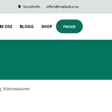
Stockholm
offert@matkultur.nu
M OSS
BLOGG
SHOP
PRISER
g
,
Köksmaskiner