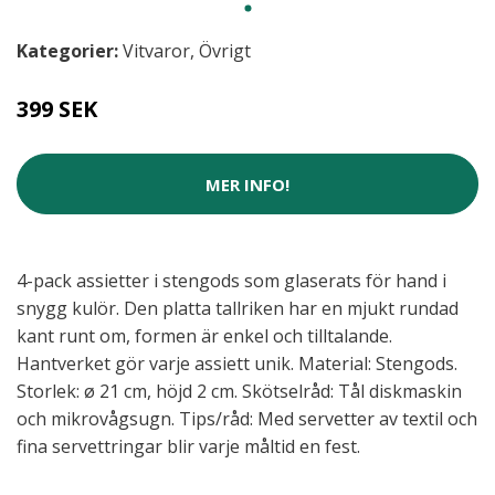
Kategorier:
Vitvaror
,
Övrigt
399 SEK
MER INFO!
4-pack assietter i stengods som glaserats för hand i
snygg kulör. Den platta tallriken har en mjukt rundad
kant runt om, formen är enkel och tilltalande.
Hantverket gör varje assiett unik. Material: Stengods.
Storlek: ø 21 cm, höjd 2 cm. Skötselråd: Tål diskmaskin
och mikrovågsugn. Tips/råd: Med servetter av textil och
fina servettringar blir varje måltid en fest.