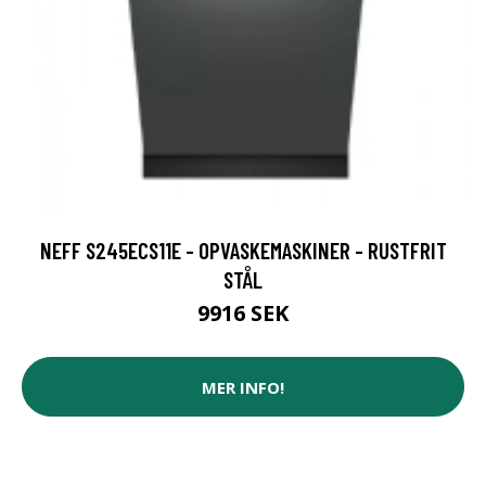
NEFF S245ECS11E - OPVASKEMASKINER - RUSTFRIT
STÅL
9916 SEK
MER INFO!