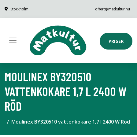
Stockholm
offert@matkultur.nu
PRISER
MOULINEX BY320510
VATTENKOKARE 1,7 L 2400 W
RÖD
Moulinex BY320510 vattenkokare 1,7 l 2400 W Röd